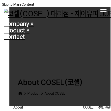
Skip to Main Content
Company
»
Product
»
Contact
About COSEL(코셀)
Product
About COSEL
About
COSEL
추천 고용